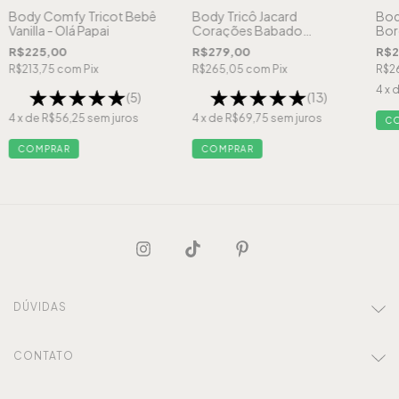
Body Comfy Tricot Bebê
Body Tricô Jacard
Body
Vanilla - Olá Papai
Corações Babado
Bor
Menina Bordado
Mai
R$225,00
R$279,00
R$2
Personalizado - Maior Fã
R$213,75
com
Pix
R$265,05
com
Pix
R$2
do Papai
4
x 
(5)
(13)
4
x de
R$56,25
sem juros
4
x de
R$69,75
sem juros
C
COMPRAR
COMPRAR
DÚVIDAS
CONTATO