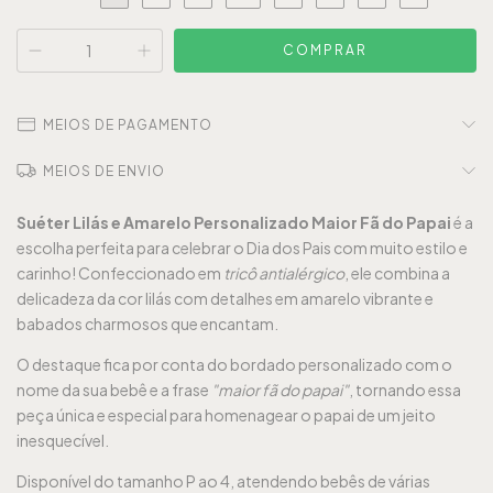
MEIOS DE PAGAMENTO
MEIOS DE ENVIO
Suéter Lilás e Amarelo Personalizado Maior Fã do Papai
é a
escolha perfeita para celebrar o Dia dos Pais com muito estilo e
carinho! Confeccionado em
tricô antialérgico
, ele combina a
delicadeza da cor lilás com detalhes em amarelo vibrante e
babados charmosos que encantam.
O destaque fica por conta do bordado personalizado com o
nome da sua bebê e a frase
"maior fã do papai"
, tornando essa
peça única e especial para homenagear o papai de um jeito
inesquecível.
Disponível do tamanho P ao 4, atendendo bebês de várias