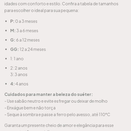
idades com conforto e estilo. Confira a tabela de tamanhos
para escolher o ideal para sua pequena:
P:
0 a 3 meses
M:
3 a 6 meses
G:
6 a 12 meses
GG:
12 a 24 meses
1: 1 ano
2: 2 anos
3: 3 anos
4:
4 anos
Cuidados para manter a beleza do suéter:
- Use sabão neutro e evite esfregar ou deixar de molho
- Enxágue bem e não torça
- Seque à sombra e passe a ferro pelo avesso, até 110°C
Garanta um presente cheio de amor e elegância para esse