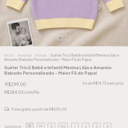
Início
.
meninas
.
blusas
.
Suéter Tricô Bebê e Infantil Menina Lilás e
Amarelo Babado Personalizado - Maior Fã do Papai
Suéter Tricô Bebê e Infantil Menina Lilás e Amarelo
Babado Personalizado - Maior Fã do Papai
R$299,00
4
x de
R$74,75
sem juros
R$284,05
com
Pix
Frete grátis
a partir de
R$500,00
P
M
G
GG
1
2
3
4
TAMANHO