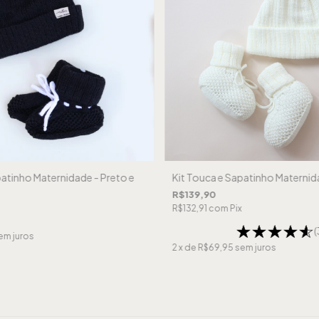
patinho Maternidade - Preto e
Kit Touca e Sapatinho Maternida
R$139,90
R$132,91
com
Pix
(
em juros
2
x de
R$69,95
sem juros