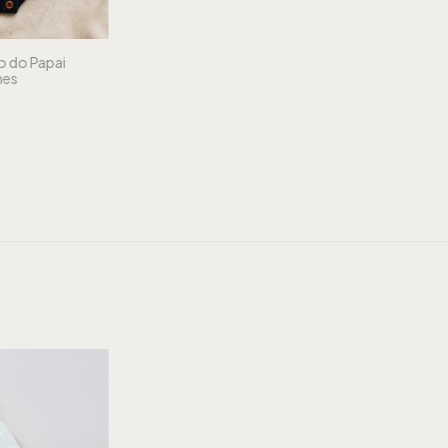
o do Papai
mes