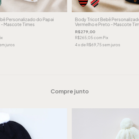
bê Personalizado do Papai
Body Tricot Bebê Personalizad
 - Mascote Times
Vermelho e Preto - Mascote Ti
R$279,00
ix
R$265,05
com
Pix
em juros
4
x de
R$69,75
sem juros
Compre junto