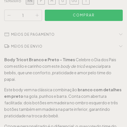
RN
P
M
G
GG
1
TAMANHO
MEIOS DE PAGAMENTO
MEIOS DE ENVIO
Body Tricot Branco e Preto - Times
Celebre o Dia dos Pais
com estilo e carinho com este
body de tricô especial
para
bebês, que une conforto, praticidade e amor pelo time do
papai.
Este body vem na clássica combinação
branco com detalhes
em preto
na gola, punhos e barra. Conta com abertura
facilitada: dois botões em madeira no ombro esquerdo e três
botões também em madeira na parte inferior, garantindo
praticidade na troca do bebê.
O toque personalizado é o diferencial: o
mascote
do time do