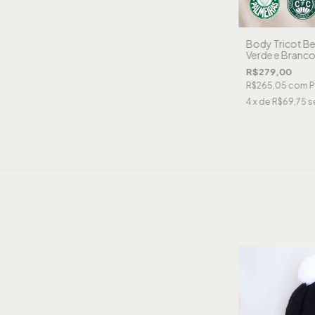
Body Tricot Be
Verde e Branco
R$279,00
R$265,05
com
P
4
x de
R$69,75
s