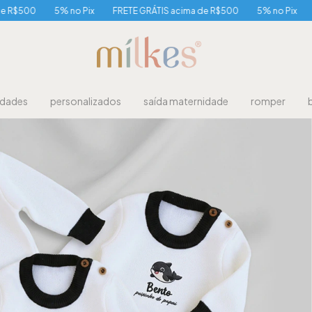
5% no Pix
FRETE GRÁTIS acima de R$500
5% no Pix
FRETE GRÁ
idades
personalizados
saída maternidade
romper