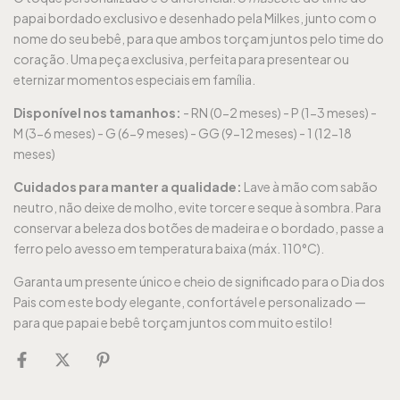
papai bordado exclusivo e desenhado pela Milkes, junto com o
nome do seu bebê, para que ambos torçam juntos pelo time do
coração. Uma peça exclusiva, perfeita para presentear ou
eternizar momentos especiais em família.
Disponível nos tamanhos:
- RN (0-2 meses) - P (1-3 meses) -
M (3-6 meses) - G (6-9 meses) - GG (9-12 meses) - 1 (12-18
meses)
Cuidados para manter a qualidade:
Lave à mão com sabão
neutro, não deixe de molho, evite torcer e seque à sombra. Para
conservar a beleza dos botões de madeira e o bordado, passe a
ferro pelo avesso em temperatura baixa (máx. 110°C).
Garanta um presente único e cheio de significado para o Dia dos
Pais com este body elegante, confortável e personalizado —
para que papai e bebê torçam juntos com muito estilo!