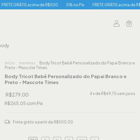
TIS acima de R$500
5% no Pix
FRETE GRÁTIS acima de R$500
5%
0
body
Início
.
meninos
.
Body Tricot Bebê Personalizado do Papai Branco e
Preto - Mascote Times
Body Tricot Bebê Personalizado do Papai Branco e
Preto - Mascote Times
R$279,00
4
x de
R$69,75
sem juros
R$265,05
com
Pix
Frete grátis
a partir de
R$500,00