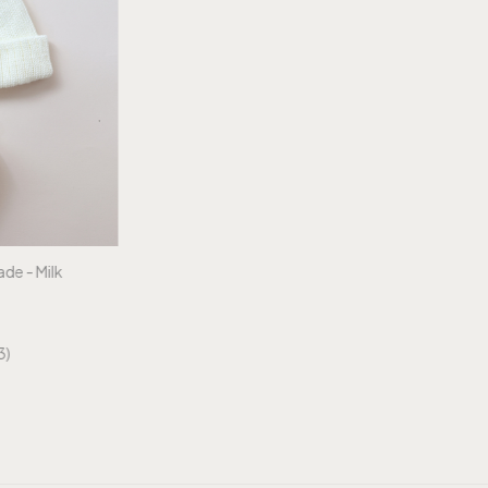
de - Milk
3)