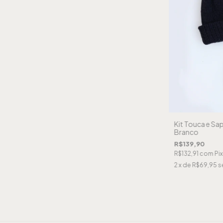
Kit Touca e Sa
Branco
R$139,90
R$132,91
com
Pix
2
x de
R$69,95
s