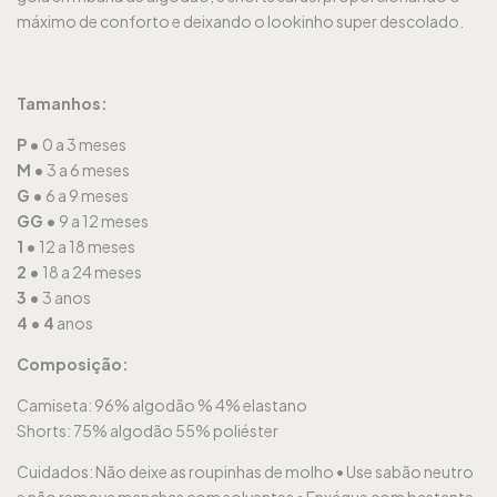
máximo de conforto e deixando o lookinho super descolado.
Tamanhos:
P •
0
a 3 meses
M •
3 a 6 meses
G •
6 a 9 meses
GG •
9 a 12 meses
1 •
12 a 18 meses
2 •
18 a 24 meses
3 •
3 anos
4 •
4
ano
s
Composição:
Camiseta: 96% algodão % 4%
elastano
Shorts: 75% algodão 55% poliéster
Cuidados:
Não deixe as roupinhas de molho •
Use sabão neutro