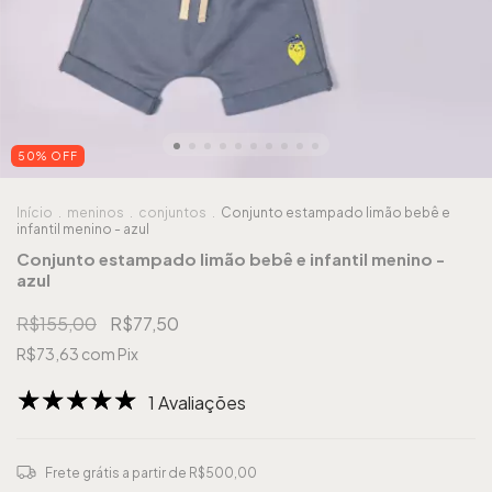
50
%
OFF
Início
.
meninos
.
conjuntos
.
Conjunto estampado limão bebê e
infantil menino - azul
Conjunto estampado limão bebê e infantil menino -
azul
R$155,00
R$77,50
R$73,63
com
Pix
1 Avaliações
Frete grátis
a partir de
R$500,00