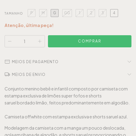
P
M
G
GG
1
2
3
4
TAMANHO
Atenção, última peça!
MEIOS DE PAGAMENTO
MEIOS DE ENVIO
Conjunto menino
bebê e infantil composto por camiseta com
estampa exclusiva de limões super fofos e shorts
saruel bordado limão, feitos predominantemente em algodão.
Camiseta offwhite com estampa exclusiva e shorts saruel azul.
Modelagem da camiseta com a manga um pouco deslocada,
gola em ribana de algodão, e shorts saruel proporcionando o