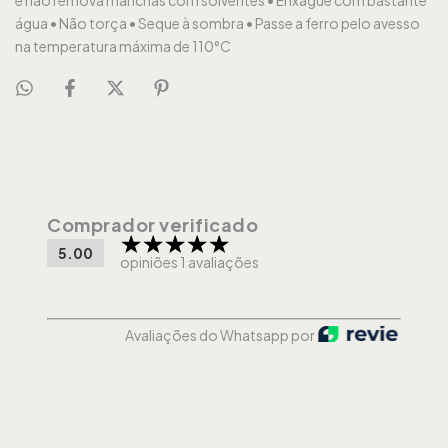
e não remova manchas com solventes •
Enxágue com bastante
água •
Não torça •
Seque à sombra •
Passe a ferro pelo avesso
na temperatura máxima de 110°C
Comprador verificado
5.00
opiniões 1 avaliações
Avaliações do Whatsapp por