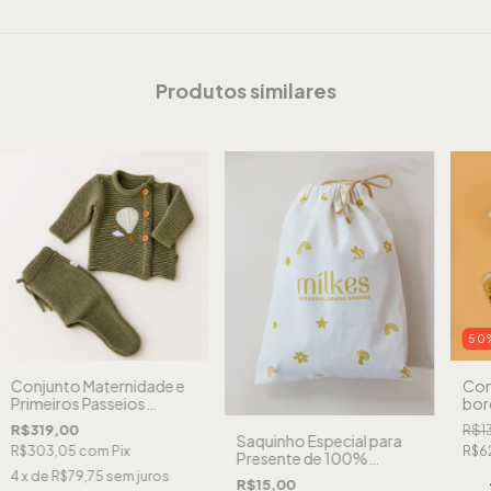
Produtos similares
50
Conjunto Maternidade e
Con
Primeiros Passeios
bor
Minimal Oliva Bordado -
infa
R$319,00
R$1
Balão
Saquinho Especial para
R$303,05
com
Pix
R$6
Presente de 100%
Algodão Cru
4
x de
R$79,75
sem juros
R$15,00