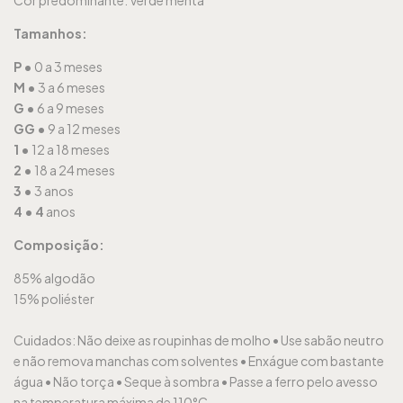
Cor predominante: Verde menta
Tamanhos:
P •
0
a 3 meses
M •
3 a 6 meses
G •
6 a 9 meses
GG •
9 a 12 meses
1 •
12 a 18 meses
2 •
18 a 24 meses
3 •
3 anos
4 •
4
ano
s
Composição:
85% algodão
15% poliéster
Cuidados:
Não deixe as roupinhas de molho •
Use sabão neutro
e não remova manchas com solventes •
Enxágue com bastante
água •
Não torça •
Seque à sombra •
Passe a ferro pelo avesso
na temperatura máxima de 110°C