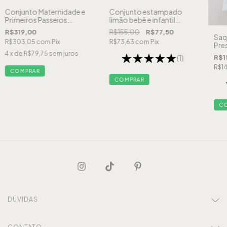
Conjunto estampado
Conjunto Maternidade e
limão bebê e infantil
Primeiros Passeios
menino - azul
Minimal Oliva Bordado -
R$155,00
R$77,50
R$319,00
Balão
Saq
R$73,63
com
Pix
R$303,05
com
Pix
Pre
Alg
4
x de
R$79,75
sem juros
(1)
R$1
R$1
COMPRAR
COMPRAR
DÚVIDAS