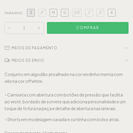
3
P
M
G
GG
1
2
4
TAMANHO
MEIOS DE PAGAMENTO
MEIOS DE ENVIO
Conjunto em algodão atoalhado na cor verdinho menta com
viés na cor offwhite.
- Camiseta com abertura com botões de pressão que facilita
ao vestir, bordado de sorvete que adiciona personalidade e um
toque de fofura na peça e detalhe de abertura nas laterais.
- Shorts em modelagem cavada e curtinha com bolso atrás.