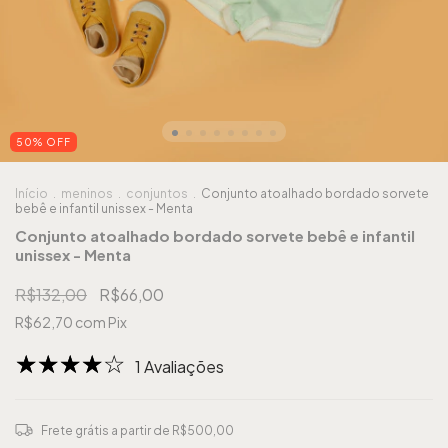
50
%
OFF
Início
.
meninos
.
conjuntos
.
Conjunto atoalhado bordado sorvete
bebê e infantil unissex - Menta
Conjunto atoalhado bordado sorvete bebê e infantil
unissex - Menta
R$132,00
R$66,00
R$62,70
com
Pix
1 Avaliações
Frete grátis
a partir de
R$500,00