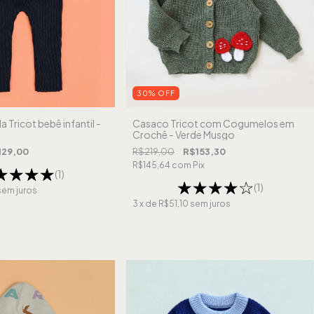
30
%
OFF
 Tricot bebê infantil -
Casaco Tricot com Cogumelos em
Crochê - Verde Musgo
129,00
R$219,00
R$153,30
R$145,64
com
Pix
(1)
(1)
sem juros
3
x de
R$51,10
sem juros