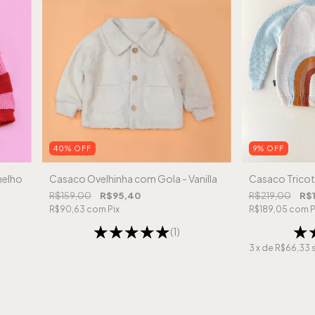
40
%
OFF
9
%
OFF
melho
Casaco Ovelhinha com Gola - Vanilla
Casaco Tricot 
R$159,00
R$95,40
R$219,00
R$
R$90,63
com
Pix
R$189,05
com
P
(1)
3
x de
R$66,33