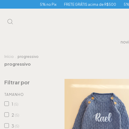
5% no Pix
FRETE GRÁTIS acima de R$500
5% no Pix
nov
Início
.
progressivo
progressivo
Filtrar por
TAMANHO
1
(5)
2
(5)
3
(5)