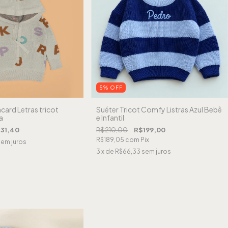
5
%
OFF
card Letras tricot
Suéter Tricot Comfy Listras Azul Bebê
a
e Infantil
31,40
R$210,00
R$199,00
R$189,05
com
Pix
em juros
3
x de
R$66,33
sem juros