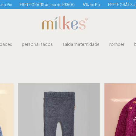
FRETE GRÁTIS acima de R$500
5% no Pix
FRETE GRÁTIS acima de R
idades
personalizados
saída maternidade
romper