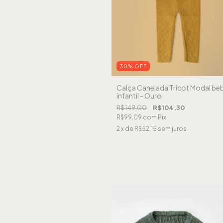
30
%
OFF
Calça Canelada Tricot Modal be
infantil - Ouro
R$149,00
R$104,30
R$99,09
com
Pix
2
x de
R$52,15
sem juros