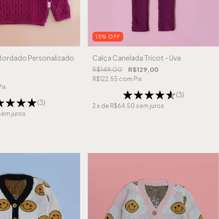
13
%
OFF
 Bordado Personalizado
Calça Canelada Tricot - Uva
R$149,00
R$129,00
R$122,55
com
Pix
Pix
(3)
(3)
2
x de
R$64,50
sem juros
sem juros