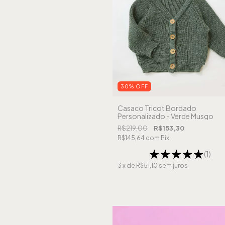
30
%
OFF
Casaco Tricot Bordado
Personalizado - Verde Musgo
R$219,00
R$153,30
R$145,64
com
Pix
(1)
3
x de
R$51,10
sem juros