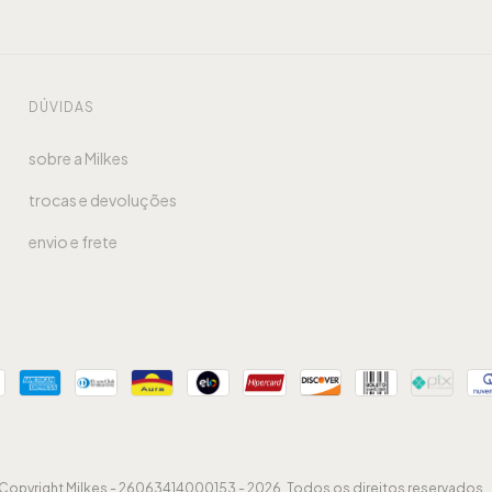
DÚVIDAS
sobre a Milkes
trocas e devoluções
envio e frete
Copyright Milkes - 26063414000153 - 2026. Todos os direitos reservados.