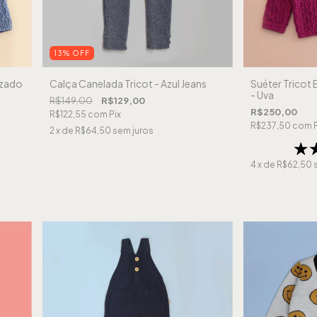
13
%
OFF
izado
Calça Canelada Tricot - Azul Jeans
Suéter Tricot
- Uva
R$149,00
R$129,00
R$250,00
R$122,55
com
Pix
R$237,50
com
2
x de
R$64,50
sem juros
4
x de
R$62,50