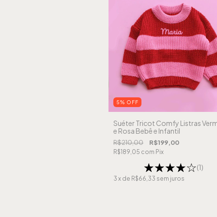
5
%
OFF
Suéter Tricot Comfy Listras Ver
e Rosa Bebê e Infantil
R$210,00
R$199,00
R$189,05
com
Pix
(1)
3
x de
R$66,33
sem juros