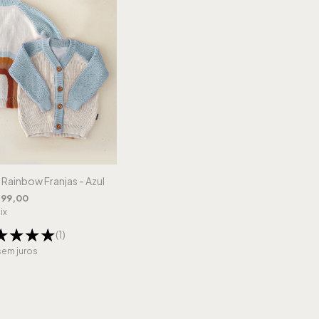
Rainbow Franjas - Azul
199,00
ix
(1)
sem juros