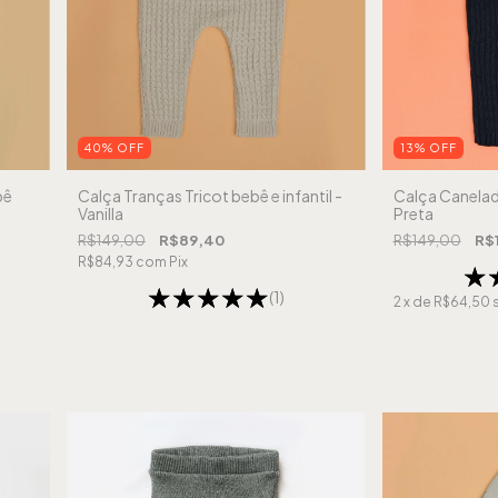
40
%
OFF
13
%
OFF
bê
Calça Tranças Tricot bebê e infantil -
Calça Canelada
Vanilla
Preta
R$149,00
R$89,40
R$149,00
R$
R$84,93
com
Pix
(1)
2
x de
R$64,50