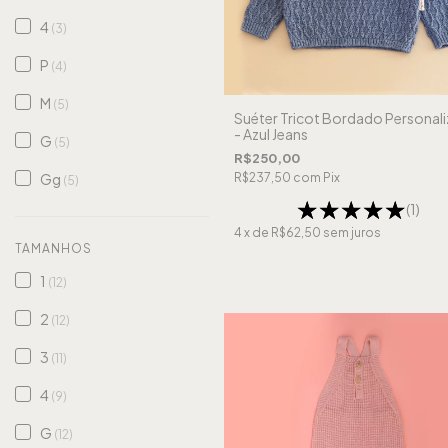
4
(3)
P
(4)
M
(5)
Suéter Tricot Bordado Personal
- Azul Jeans
G
(5)
R$250,00
R$237,50
com
Pix
Gg
(5)
(1)
4
x de
R$62,50
sem juros
TAMANHOS
1
(12)
2
(12)
3
(11)
4
(9)
G
(12)