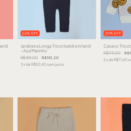
20
%
OFF
20
%
OFF
antil
Jardineira Longa Tricot bebê e infantil
Casaco Tricot 
- Azul Marinho
R$179,00
R$
R$189,00
R$151,20
2
x de
R$71,60
s
3
x de
R$50,40
sem juros