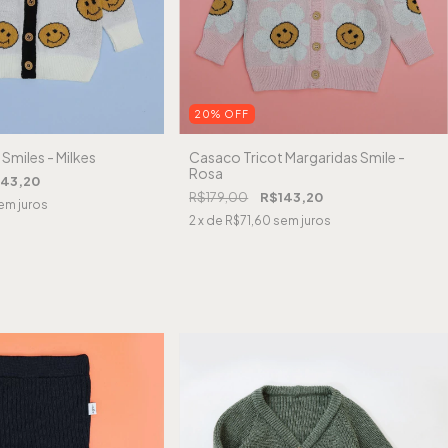
20
%
OFF
Smiles - Milkes
Casaco Tricot Margaridas Smile -
Rosa
143,20
R$179,00
R$143,20
em juros
2
x de
R$71,60
sem juros