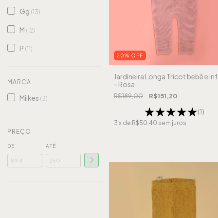
Gg
(13)
M
(12)
P
(11)
20
%
OFF
Jardineira Longa Tricot bebê e inf
MARCA
- Rosa
R$189,00
R$151,20
Milkes
(3)
(1)
3
x de
R$50,40
sem juros
PREÇO
DE
ATÉ