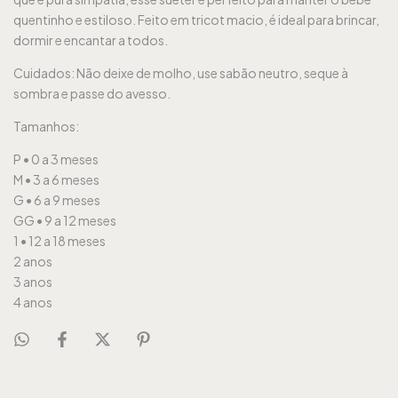
quentinho e estiloso. Feito em tricot macio, é ideal para brincar,
dormir e encantar a todos.
Cuidados: Não deixe de molho, use sabão neutro, seque à
sombra e passe do avesso.
Tamanhos:
P • 0 a 3 meses
M • 3 a 6 meses
G • 6 a 9 meses
GG • 9 a 12 meses
1 • 12 a 18 meses
2 anos
3 anos
4 anos