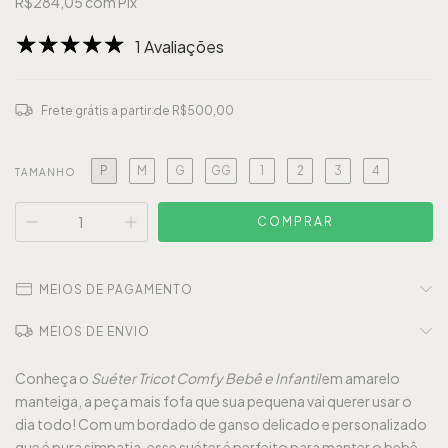
R$284,05
com
Pix
1 Avaliações
Frete grátis
a partir de
R$500,00
P
M
G
GG
1
2
3
4
TAMANHO
MEIOS DE PAGAMENTO
MEIOS DE ENVIO
Conheça o
Suéter Tricot Comfy Bebê e Infantil
em amarelo
manteiga, a peça mais fofa que sua pequena vai querer usar o
dia todo! Com um bordado de ganso delicado e personalizado
que é pura simpatia, esse suéter é perfeito para manter o bebê