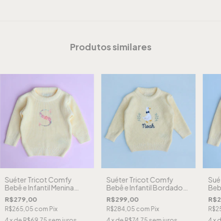
Produtos similares
Suéter Tricot Comfy
Suéter Tricot Comfy
Sué
Bebê e Infantil Menina
Bebê e Infantil Bordado
Bebê
Bordado Inicial Floral
Ganso Personalizado
Bord
R$279,00
R$299,00
R$2
Personalizado - Amarelo
Menino - Amarelo
Mo
R$265,05
com
Pix
R$284,05
com
Pix
R$2
Manteiga
Manteiga
Per
Man
4
x de
R$69,75
sem juros
4
x de
R$74,75
sem juros
4
x 