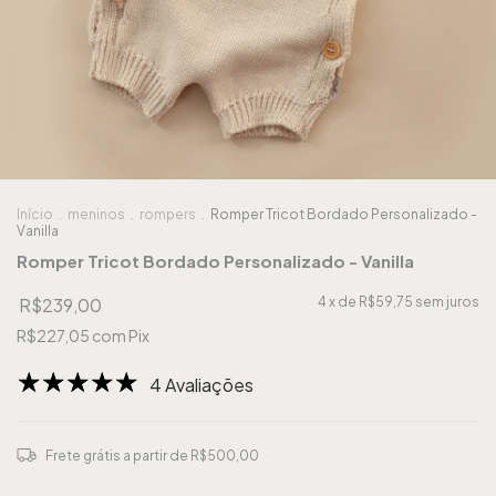
Início
.
meninos
.
rompers
.
Romper Tricot Bordado Personalizado -
Vanilla
Romper Tricot Bordado Personalizado - Vanilla
R$239,00
4
x de
R$59,75
sem juros
R$227,05
com
Pix
4 Avaliações
Frete grátis
a partir de
R$500,00