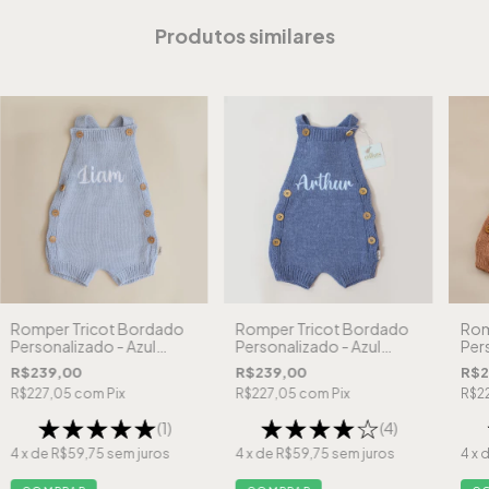
Produtos similares
Romper Tricot Bordado
Romper Tricot Bordado
Rom
Personalizado - Azul
Personalizado - Azul
Per
Claro
Jeans
R$239,00
R$239,00
R$2
R$227,05
com
Pix
R$227,05
com
Pix
R$2
(1)
(4)
4
x de
R$59,75
sem juros
4
x de
R$59,75
sem juros
4
x 