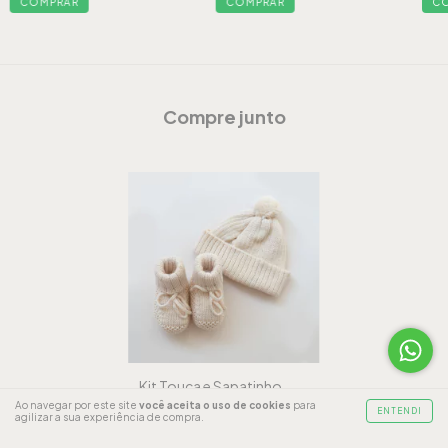
COMPRAR
COMPRAR
C
Compre junto
Kit Touca e Sapatinho
Maternidade - Vanilla
Ao navegar por este site
você aceita o uso de cookies
para
ENTENDI
agilizar a sua experiência de compra.
R$139,90
R$132,91
com
Pix