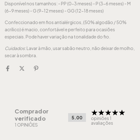
Disponível nos tamanhos: - PP (0-3 meses) - P (3-6 meses) - M
(6-9 meses) - G (9-12 meses) - GG (12-18 meses)
Confeccionado em fios antialérgicos, (50% algodão / 50%
acrílico) é macio, confortável e perfeito para ocasiões
especiais. Pode haver variação na tonalidade do fio.
Cuidados
: Lavar à mão, usar sabão neutro, não deixar de molho,
secar à sombra.
Comprador
5.00
verificado
opiniões 1
avaliações
1 OPINIÕES