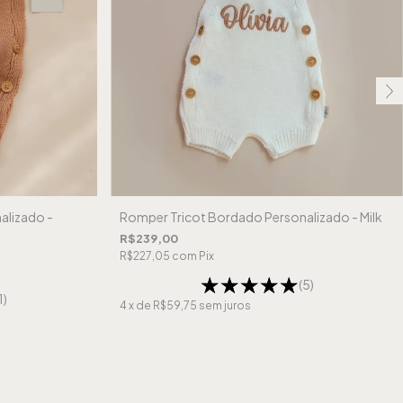
alizado -
Romper Tricot Bordado Personalizado - Milk
R$239,00
R$227,05
com
Pix
(5)
1)
4
x de
R$59,75
sem juros