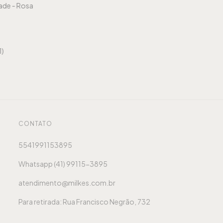
ade - Rosa
1)
CONTATO
5541991153895
Whatsapp (41) 99115-3895
atendimento@milkes.com.br
Para retirada: Rua Francisco Negrão, 732