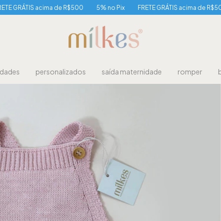
acima de R$500
5% no Pix
FRETE GRÁTIS acima de R$500
5% no 
idades
personalizados
saída maternidade
romper