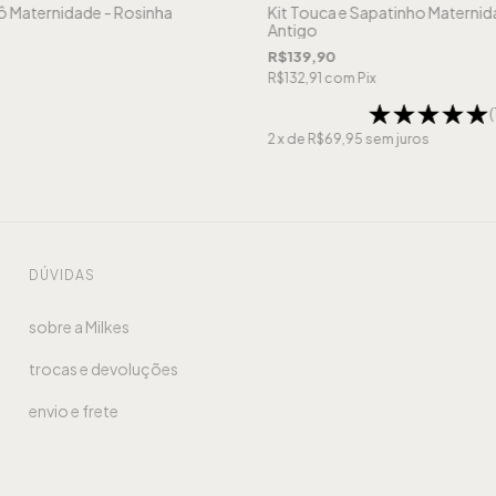
ô Maternidade - Rosinha
Kit Touca e Sapatinho Maternid
Antigo
R$139,90
R$132,91
com
Pix
(
2
x de
R$69,95
sem juros
DÚVIDAS
sobre a Milkes
trocas e devoluções
envio e frete