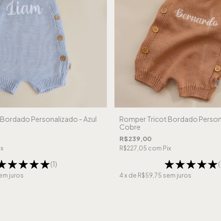
Bordado Personalizado - Azul
Romper Tricot Bordado Person
Cobre
R$239,00
ix
R$227,05
com
Pix
(1)
(
em juros
4
x de
R$59,75
sem juros