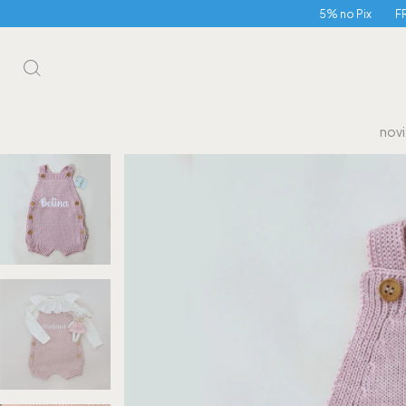
5% no Pix
FRETE GRÁTIS 
nov