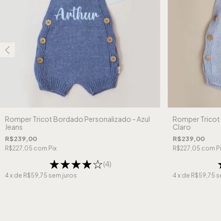
Romper Tricot Bordado Personalizado - Azul
Romper Tricot 
Jeans
Claro
R$239,00
R$239,00
R$227,05
com
Pix
R$227,05
com
P
(4)
4
x de
R$59,75
sem juros
4
x de
R$59,75
s