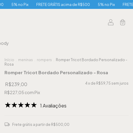
Pix
FRETE GRÁTIS acima de R$500
5% no Pix
FRETE GRÁTIS aci
0
body
Início
.
meninas
.
rompers
.
Romper Tricot Bordado Personalizado -
Rosa
Romper Tricot Bordado Personalizado - Rosa
R$239,00
4
x de
R$59,75
sem juros
R$227,05
com
Pix
1 Avaliações
Frete grátis
a partir de
R$500,00