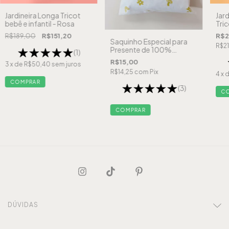
Jardineira Longa Tricot
Jar
bebê e infantil - Rosa
Tric
R$189,00
R$151,20
R$2
Saquinho Especial para
R$2
Presente de 100%
(1)
Algodão Cru
R$15,00
3
x de
R$50,40
sem juros
R$14,25
com
Pix
4
x 
COMPRAR
(3)
C
DÚVIDAS