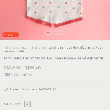
40
%
OFF
Início
.
meninas
.
jardineiras
.
Jardineira Tricot Modal Bolinhas Rosa -
Bebê e Infantil
Jardineira Tricot Modal Bolinhas Rosa - Bebê e Infantil
R$149,00
R$89,40
R$84,93
com
Pix
Frete grátis
a partir de
R$500,00
4
TAMANHOS