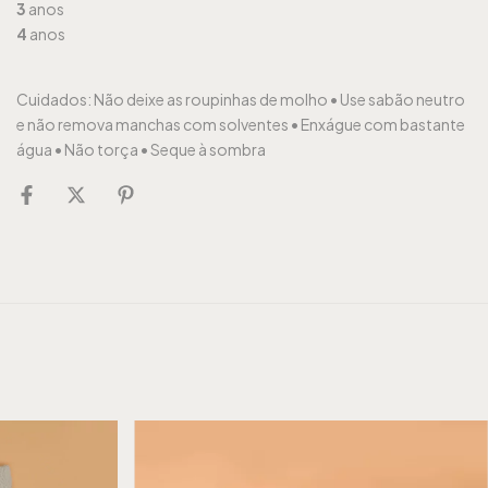
3
anos
4
anos
Cuidados:
Não deixe as roupinhas de molho •
Use sabão neutro
e não remova manchas com solventes •
Enxágue com bastante
água •
Não torça •
Seque à sombra