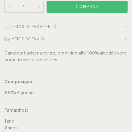
MEIOS DE PAGAMENTO
MEIOS DE ENVIO
Camiseta básica na cor azul em meia malha 100% algodão com
bordado discreto da Milkes.
Composição:
100% Algodão
Tamanhos:
1
ano
2
anos