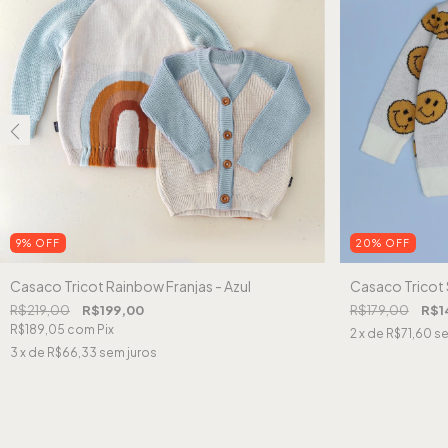
9
%
OFF
20
%
OFF
Casaco Tricot Rainbow Franjas - Azul
Casaco Tricot 
R$219,00
R$199,00
R$179,00
R$1
R$189,05
com
Pix
2
x de
R$71,60
se
3
x de
R$66,33
sem juros