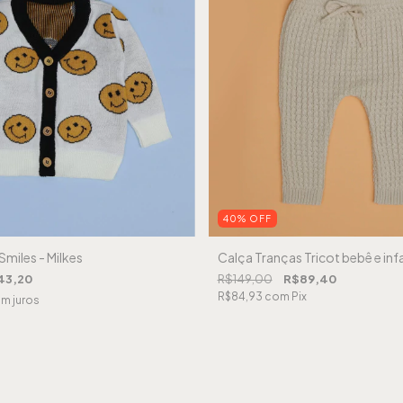
40
%
OFF
Smiles - Milkes
Calça Tranças Tricot bebê e infan
43,20
R$149,00
R$89,40
R$84,93
com
Pix
m juros