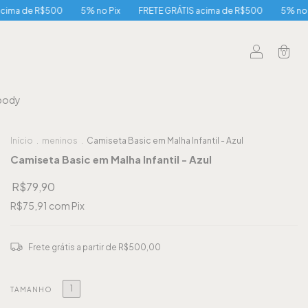
e R$500
5% no Pix
FRETE GRÁTIS acima de R$500
5% no Pix
F
0
body
Início
.
meninos
.
Camiseta Basic em Malha Infantil - Azul
Camiseta Basic em Malha Infantil - Azul
R$79,90
R$75,91
com
Pix
Frete grátis
a partir de
R$500,00
1
TAMANHO