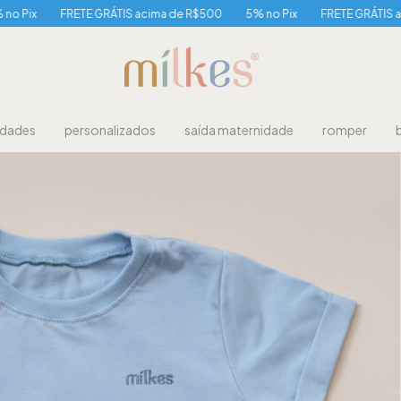
FRETE GRÁTIS acima de R$500
5% no Pix
FRETE GRÁTIS acima d
idades
personalizados
saída maternidade
romper