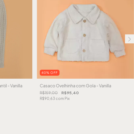
40
%
OFF
til - Vanilla
Casaco Ovelhinha com Gola - Vanilla
R$159,00
R$95,40
R$90,63
com
Pix