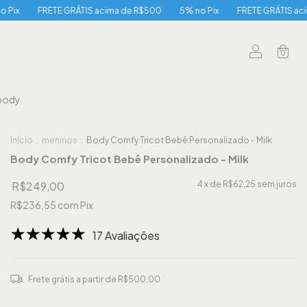
GRÁTIS acima de R$500
5% no Pix
FRETE GRÁTIS acima de R$500
0
body
Início
.
meninos
.
Body Comfy Tricot Bebê Personalizado - Milk
Body Comfy Tricot Bebê Personalizado - Milk
R$249,00
4
x de
R$62,25
sem juros
R$236,55
com
Pix
17 Avaliações
Frete grátis
a partir de
R$500,00