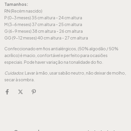
Tamanhos:
RN (Recém nascido)
P (0-3 meses) 35 cm altura - 24 cm altura
M (3-6 meses) 37 cm altura - 25 cm altura
G (6-9 meses) 38 cm altura - 26 cm altura
GG (9-12 meses) 40 cm altura - 27 cm altura
Confeccionado em fios antialérgicos, (50% algodão / 50%
acrílico) é macio, confortável e perfeito para ocasiões
especiais. Pode haver variação na tonalidade do fio.
Cuidados
: Lavar à mão, usar sabão neutro, não deixar de molho,
secar à sombra.