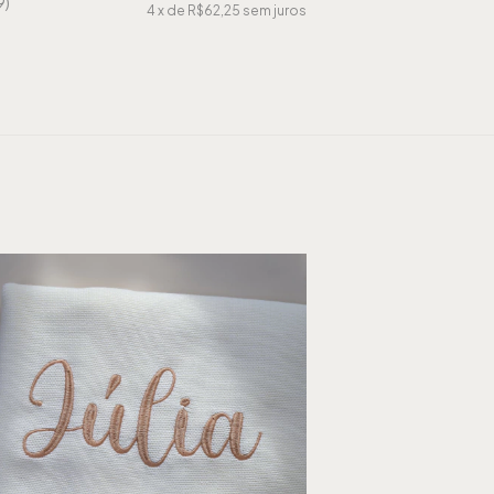
9)
4
x de
R$62,25
sem juros