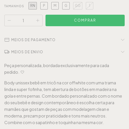
RN
P
M
G
GG
1
TAMANHOS
MEIOS DE PAGAMENTO
MEIOS DE ENVIO
Peça personalizada, bordada exclusivamente para cada
pedido. 🤍
Body unissex bebê em tricô na cor offwhite com uma trama
linda e super fofinha, tem abertura de botões em madeira na
gola e entre pernas. Com bordado personalizado com o nome
do seu bebê e design contemporâneo é escolha certa para
mamães que gostam de peças com modelagem clean e
moderna, prezam por praticidade e tons mais neutros.
Combine com o sapatinho e toquinha na mesma cor.