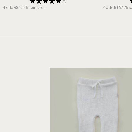
(5)
4
x de
R$62,25
sem juros
4
x de
R$62,25
s