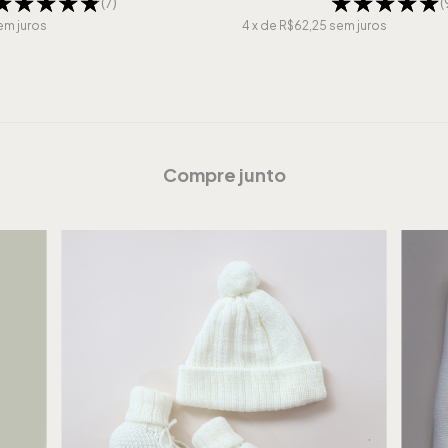
(7)
(
em juros
4
x de
R$62,25
sem juros
Compre junto