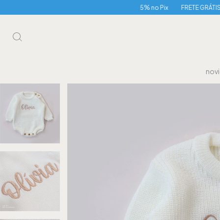
5% no Pix
FRETE GRÁTIS acima de R$5
nov