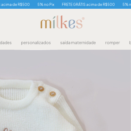
00
5% no Pix
FRETE GRÁTIS acima de R$500
5% no Pix
FRETE 
idades
personalizados
saída maternidade
romper