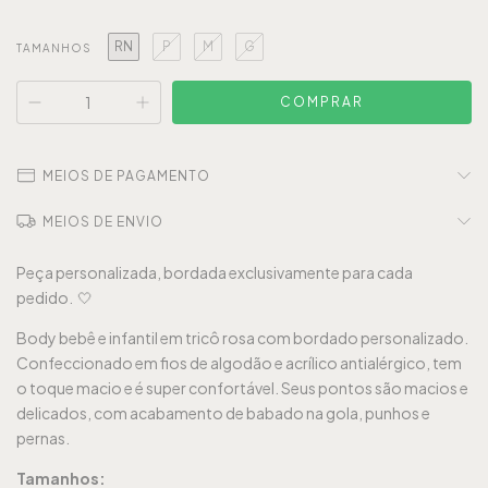
RN
P
M
G
TAMANHOS
MEIOS DE PAGAMENTO
MEIOS DE ENVIO
Peça personalizada, bordada exclusivamente para cada
pedido. 🤍
Body bebê e infantil em tricô rosa com bordado personalizado.
Confeccionado em fios de algodão e acrílico antialérgico, tem
o toque macio e é super confortável. Seus pontos são macios e
delicados, com acabamento de babado na gola, punhos e
pernas.
Tamanhos: