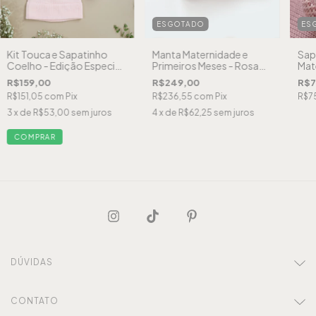
ESGOTADO
ES
Kit Touca e Sapatinho
Manta Maternidade e
Sap
Coelho - Edição Especial
Primeiros Meses - Rosa
Mat
Páscoa - Rosa light
Antigo
R$159,00
R$249,00
R$7
R$151,05
com
Pix
R$236,55
com
Pix
R$7
3
x de
R$53,00
sem juros
4
x de
R$62,25
sem juros
COMPRAR
DÚVIDAS
CONTATO