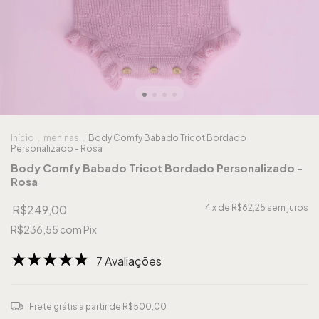
Início
.
meninas
.
Body Comfy Babado Tricot Bordado
Personalizado - Rosa
Body Comfy Babado Tricot Bordado Personalizado -
Rosa
R$249,00
4
x de
R$62,25
sem juros
R$236,55
com
Pix
7 Avaliações
Frete grátis
a partir de
R$500,00