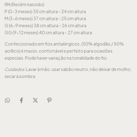
RN (Recém nascido)
P (0-3 meses) 35 cm altura - 24 cm altura
M (3-6 meses) 37 cm altura - 25 cm altura
G (6-9 meses) 38 cm altura - 26 cm altura
GG (9-12 meses) 40 cm altura - 27 cm altura
Confeccionado em fios antialérgicos, (50% algodão / 50%
acrílico) é macio, confortável e perfeito para ocasiões
especiais. Pode haver variação na tonalidade do fio.
Cuidados
: Lavar à mão, usar sabão neutro, não deixar de molho,
secar à sombra.