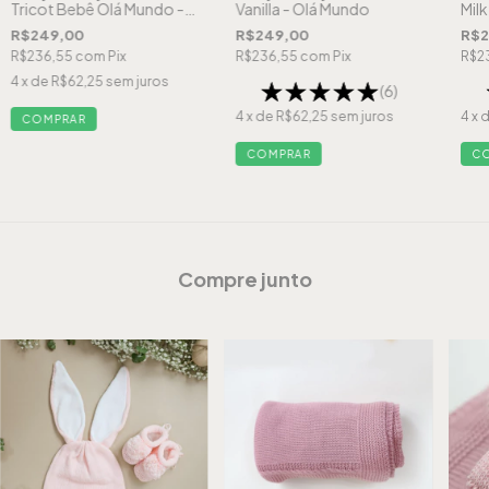
Tricot Bebê Olá Mundo -
Vanilla - Olá Mundo
Mil
Rosa
R$249,00
R$249,00
R$2
R$236,55
com
Pix
R$236,55
com
Pix
R$2
4
x de
R$62,25
sem juros
(6)
4
x de
R$62,25
sem juros
4
x 
COMPRAR
COMPRAR
C
Compre junto